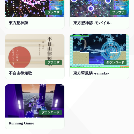
ブラウザ
ブラウザ
東方想神跡
東方想神跡 -モバイル-
ブラウザ
ダウンロード
不自由律短歌
東方翠風燐 -remake-
ダウンロード
Running Game